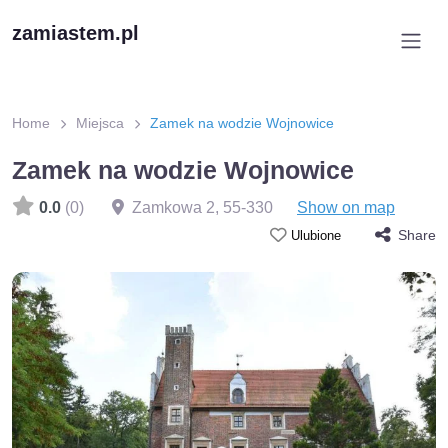
zamiastem.pl
Home
Miejsca
Zamek na wodzie Wojnowice
Zamek na wodzie Wojnowice
0.0
(0)
Zamkowa 2
,
55-330
Show on map
Share
Ulubione
Zamek na wodzie w Wojnowicach – przednia fasada budynku