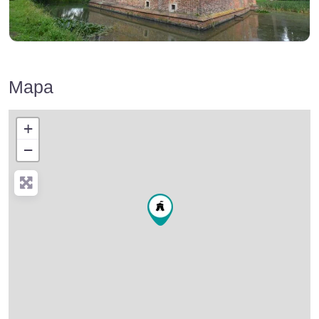
Mapa
+
−
Press Enter key to search