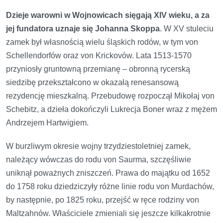
Dzieje warowni w Wojnowicach sięgają XIV wieku, a za
jej fundatora uznaje się Johanna Skoppa
. W XV stuleciu
zamek był własnością wielu śląskich rodów, w tym von
Schellendorfów oraz von Krickovów. Lata 1513-1570
przyniosły gruntowną przemianę – obronną rycerską
siedzibę przekształcono w okazałą renesansową
rezydencję mieszkalną. Przebudowę rozpoczął Mikołaj von
Schebitz, a dzieła dokończyli Lukrecja Boner wraz z mężem
Andrzejem Hartwigiem.
W burzliwym okresie wojny trzydziestoletniej zamek,
należący wówczas do rodu von Saurma, szczęśliwie
uniknął poważnych zniszczeń. Prawa do majątku od 1652
do 1758 roku dziedziczyły różne linie rodu von Murdachów,
by następnie, po 1825 roku, przejść w ręce rodziny von
Maltzahnów. Właściciele zmieniali się jeszcze kilkakrotnie