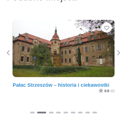
Ulubio
Previous
Nex
Pałac Strzeszów – historia i ciekawostki
0.0
(0)