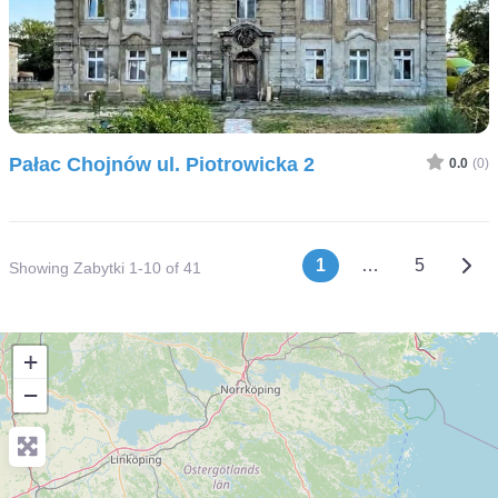
Pałac Chojnów ul. Piotrowicka 2
0.0
(0)
Posts naviga
Olde
1
…
5
Showing Zabytki 1-10 of 41
+
−