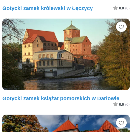
Gotycki zamek królewski w Łęczycy
0.0
(0)
Ul
Gotycki zamek książąt pomorskich w Darłowie
0.0
(0)
Ul