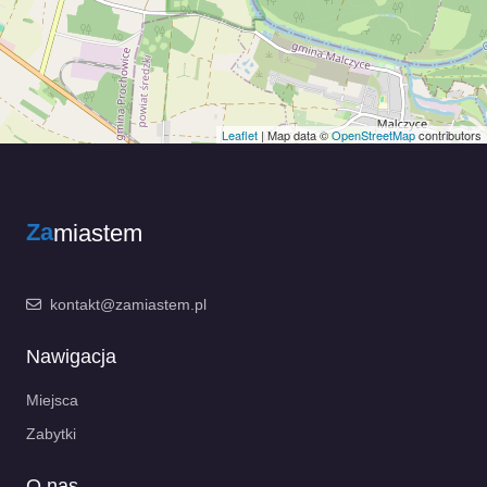
Leaflet
| Map data ©
OpenStreetMap
contributors
Za
miastem
kontakt@zamiastem.pl
Nawigacja
Miejsca
Zabytki
O nas