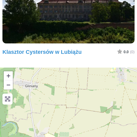
Klasztor Cystersów w Lubiążu
0.0
(0)
+
−